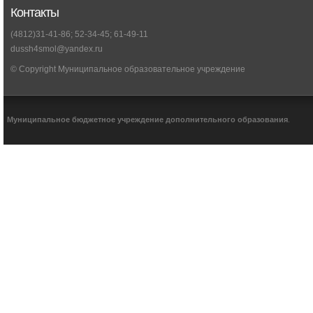
Контакты
(4812)31-41-86; 52-34-45; 61-49-11
dussh4smol@yandex.ru
© Copyright Муниципальное образовательное учреждение
Муниципальное бюджетное учреждение дополнительного образования
.