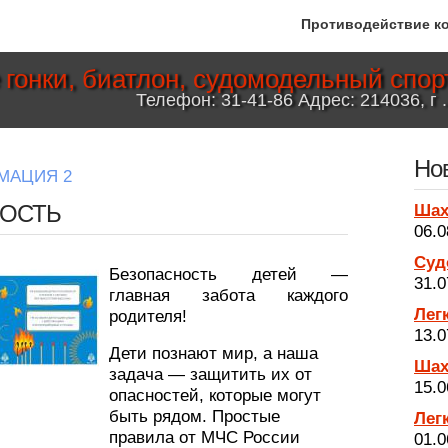
Противодействие к
гонки, биатлон, судомодельный спорт
Телефон: 31-41-86 Адрес: 214036, г .
Но
МАЦИЯ 2
ОСТЬ
Ша
06.0
Суд
Безопасность детей —
31.0
главная забота каждого
Лег
родителя!
13.0
Дети познают мир, а наша
Ша
задача — защитить их от
15.0
опасностей, которые могут
быть рядом. Простые
Лег
правила от МЧС России
01.0