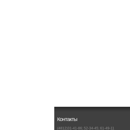
Контакты
(4812)31-41-86; 52-34-45; 61-49-11