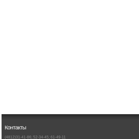
Контакты
(4812)31-41-86; 52-34-45; 61-49-11