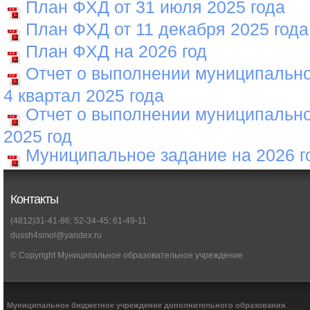
План ФХД от 31 июля 2025 года
План ФХД от 11 декабря 2025 года
План ФХД на 2026 год
Отчет о выполнении муниципально
4 квартал 2025 года
Отчет о выполнении муниципально
2025 год
Муниципальное задание на 2026 г
Контакты
(4812)31-41-86; 52-34-45; 61-49-11
dussh4smol@yandex.ru
© Copyright Муниципальное образовательное учреждение
Муниципальное бюджетное учреждение дополнительного образования
.