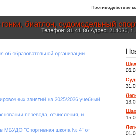
Противодействие к
гонки, биатлон, судомодельный спорт
Телефон: 31-41-86 Адрес: 214036, г .
Но
я об образовательной организации
Ша
06.0
Суд
31.0
Лег
ировочных занятий на 2025/2026 учебный
13.0
Ша
основании перевода, отчисления, и
15.0
Лег
в МБУДО "Спортивная школа № 4" от
01.0