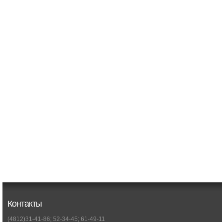
Контакты
(4812)31-41-86; 52-34-45; 61-49-11