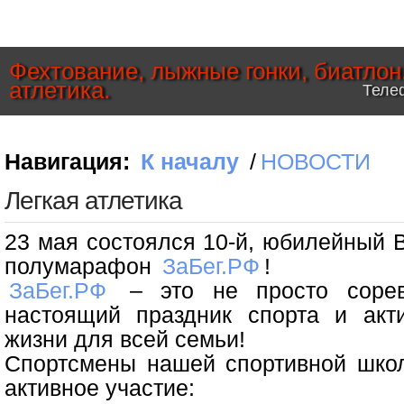
Фехтование, лыжные гонки, биатлон
атлетика.
Телеф
Навигация:
К началу
/
НОВОСТИ
Легкая атлетика
23 мая состоялся 10-й, юбилейный 
полумарафон
ЗаБег.РФ
!
ЗаБег.РФ
– это не просто сорев
настоящий праздник спорта и акти
жизни для всей семьи!
Спортсмены нашей спортивной шко
активное участие: