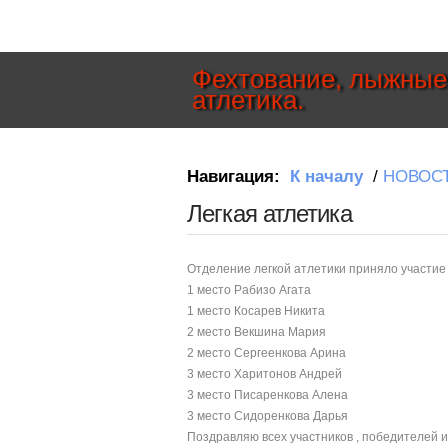
Фехтование, лыжные 
атлетика.
Навигация:
К началу
/
НОВОС
Легкая атлетика
Отделение легкой атлетики приняло участи
1 место Рабизо Агата
1 место Косарев Никита
2 место Векшина Мария
2 место Сергеенкова Арина
3 место Харитонов Андрей
3 место Писаренкова Алена
3 место Сидоренкова Дарья
Поздравляю всех участников , победителей и