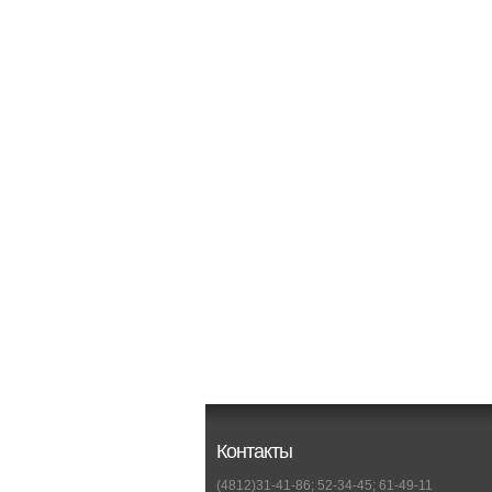
Контакты
(4812)31-41-86; 52-34-45; 61-49-11