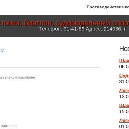
Противодействие к
гонки, биатлон, судомодельный спорт
Телефон: 31-41-86 Адрес: 214036, г .
Но
ТИ
Ша
06.0
Суд
е в зеленом марафоне
31.0
Лег
13.0
Ша
15.0
Лег
01.0
 призеров!