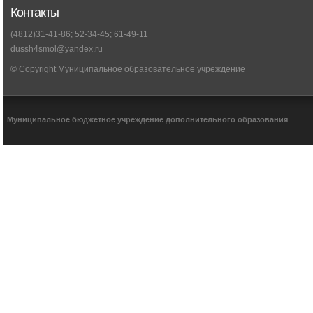
Контакты
(4812)31-41-86; 52-34-45; 61-49-11
dussh4smol@yandex.ru
© Copyright Муниципальное образовательное учреждение
Муниципальное бюджетное учреждение дополнительного образования
.