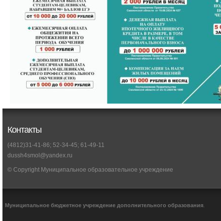
Контакты
(4812)31-41-86; 52-34-45; 61-49-11
dussh4smol@yandex.ru
© Copyright Муниципальное образовательное учреждение
Муниципальное бюджетное учреждение дополнительного образования
.